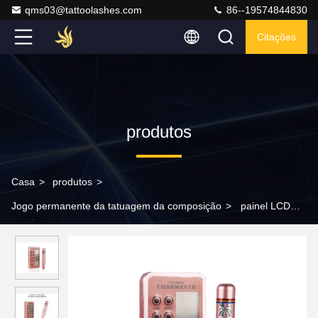
qms03@tattoolashes.com
86--19574844830
Citações
produtos
Casa
>
produtos
>
Jogo permanente da tatuagem da composição
>
painel LCD
permanente de Kit Microblading Tattoo da máquina da
composição de 12V Digitas Charmant