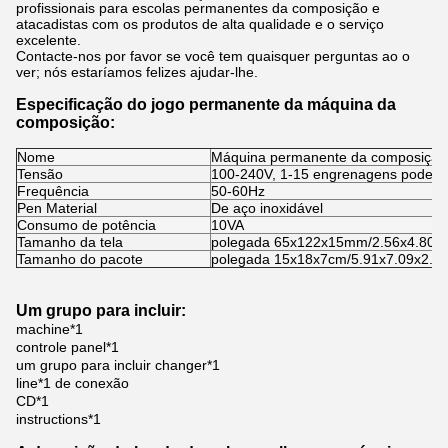
profissionais para escolas permanentes da composição e
atacadistas com os produtos de alta qualidade e o serviço
excelente.
Contacte-nos por favor se você tem quaisquer perguntas ao o
ver; nós estaríamos felizes ajudar-lhe.
Especificação do jogo permanente da máquina da
composição:
Nome
Máquina permanente da composição d
Tensão
100-240V, 1-15 engrenagens pode se
Frequência
50-60Hz
Pen Material
De aço inoxidável
Consumo de potência
10VA
Tamanho da tela
polegada 65x122x15mm/2.56x4.80x0
Tamanho do pacote
polegada 15x18x7cm/5.91x7.09x2.7
Um grupo para incluir:
machine*1
controle panel*1
um grupo para incluir changer*1
line*1 de conexão
CD*1
instructions*1