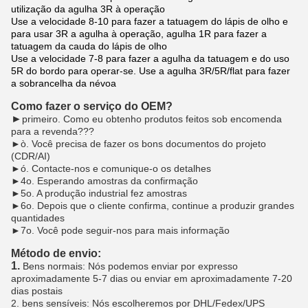
utilização da agulha 3R à operação
Use a velocidade 8-10 para fazer a tatuagem do lápis de olho e
para usar 3R a agulha à operação, agulha 1R para fazer a
tatuagem da cauda do lápis de olho
Use a velocidade 7-8 para fazer a agulha da tatuagem e do uso
5R do bordo para operar-se. Use a agulha 3R/5R/flat para fazer
a sobrancelha da névoa
Como fazer o serviço do OEM?
►
primeiro. Como eu obtenho produtos feitos sob encomenda
para a revenda???
►ò. Você precisa de fazer os bons documentos do projeto
(CDR/AI)
►ó. Contacte-nos e comunique-o os detalhes
►4o. Esperando amostras da confirmação
►5o. A produção industrial fez amostras
►6o. Depois que o cliente confirma, continue a produzir grandes
quantidades
►7o. Você pode seguir-nos para mais informação
Método de envio:
1.
Bens normais: Nós podemos enviar por expresso
aproximadamente 5-7 dias ou enviar em aproximadamente 7-20
dias postais
2. bens sensíveis: Nós escolheremos por DHL/Fedex/UPS