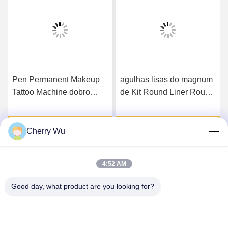
Pen Permanent Makeup
agulhas lisas do magnum
Tattoo Machine dobro
de Kit Round Liner Round
para o bordo cora lápis de
Shader Shader da
olho da sobrancelha
tatuagem permanente da
o
Obtenha o melhor preço
Obtenha o melhor preço
composição 50/60Hz
Cherry Wu
4:52 AM
Good day, what product are you looking for?
Guangzhou Qingmei Cosmetics Co., Ltd