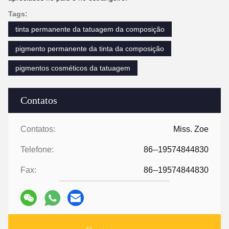
Tags:
tinta permanente da tatuagem da composição
pigmento permanente da tinta da composição
pigmentos cosméticos da tatuagem
Contatos
Contatos:
Miss. Zoe
Telefone:
86--19574844830
Fax:
86--19574844830