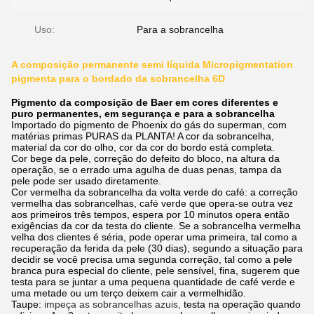
Uso:
Para a sobrancelha
A composição permanente semi líquida Micropigmentation
pigmenta para o bordado da sobrancelha 6D
Pigmento da composição de Baer em cores diferentes e
puro permanentes, em segurança e para a sobrancelha
Importado do pigmento de Phoenix do gás do superman, com
matérias primas PURAS da PLANTA! A cor da sobrancelha,
material da cor do olho, cor da cor do bordo está completa.
Cor bege da pele, correção do defeito do bloco, na altura da
operação, se o errado uma agulha de duas penas, tampa da
pele pode ser usado diretamente.
Cor vermelha da sobrancelha da volta verde do café: a correção
vermelha das sobrancelhas,
café verde
que opera-se outra vez
aos primeiros três tempos, espera por 10 minutos opera então
exigências da cor da testa do cliente. Se a sobrancelha vermelha
velha dos clientes é séria, pode operar uma primeira, tal como a
recuperação da ferida da pele (30 dias), segundo a situação para
decidir se você precisa uma segunda correção, tal como a pele
branca pura especial do cliente, pele sensível, fina, sugerem que
testa para se juntar a uma pequena quantidade de café verde e
uma metade ou um terço deixem cair a vermelhidão.
Taupe:
impeça as sobrancelhas azuis,
testa na operação quando