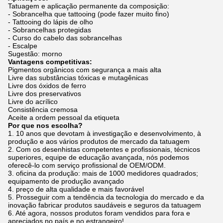
Tatuagem e aplicação permanente da composição:
- Sobrancelha que tattooing (pode fazer muito fino)
- Tattooing do lápis de olho
- Sobrancelhas protegidas
- Curso do cabelo das sobrancelhas
- Escalpe
Sugestão: morno
Vantagens competitivas:
Pigmentos orgânicos com segurança a mais alta
Livre das substâncias tóxicas e mutagênicas
Livre dos óxidos de ferro
Livre dos preservativos
Livre do acrílico
Consistência cremosa
Aceite a ordem pessoal da etiqueta
Por que nos escolha?
1. 10 anos que devotam à investigação e desenvolvimento, à
produção e aos vários produtos de mercado da tatuagem
2. Com os desenhistas competentes e profissionais, técnicos
superiores, equipe de educação avançada, nós podemos
oferecê-lo com serviço profissional de OEM/ODM.
3. oficina da produção: mais de 1000 medidores quadrados;
equipamento de produção avançado
4. preço de alta qualidade e mais favorável
5. Prosseguir com a tendência da tecnologia do mercado e da
inovação fabricar produtos saudáveis e seguros da tatuagem
6. Até agora, nossos produtos foram vendidos para fora e
apreciados no país e no estrangeiro!