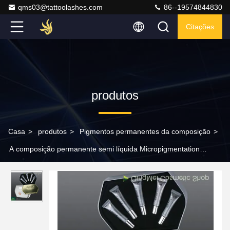
qms03@tattoolashes.com
86--19574844830
Citações
produtos
Casa
>
produtos
>
Pigmentos permanentes da composição
>
A composição permanente semi líquida Micropigmentation
pigmenta para o bordado da sobrancelha 6D