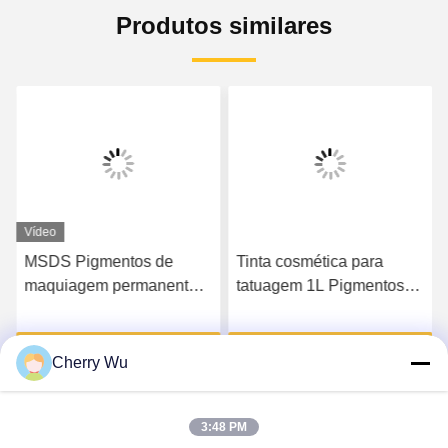
Produtos similares
Vídeo
MSDS Pigmentos de
Tinta cosmética para
maquiagem permanente,
tatuagem 1L Pigmentos
vermelhidão dos lábios,
de maquiagem
cor das sobrancelhas,
permanente Blush labial
o
Obtenha o melhor preço
Obtenha o melhor preço
tinta cosmética
Tatuagem Microblading
Cherry Wu
3:48 PM