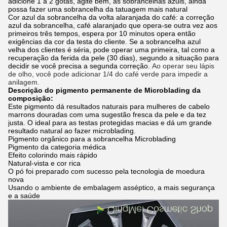
adicione 1 a 2 gotas, agite bem, as sobrancelhas azuis, ainda
possa fazer uma sobrancelha da tatuagem mais natural
Cor azul da sobrancelha da volta alaranjada do café: a correção
azul da sobrancelha, café alaranjado que opera-se outra vez aos
primeiros três tempos, espera por 10 minutos opera então
exigências da cor da testa do cliente. Se a sobrancelha azul
velha dos clientes é séria, pode operar uma primeira, tal como a
recuperação da ferida da pele (30 dias), segundo a situação para
decidir se você precisa a segunda correção.
Ao operar seu lápis
de olho, você pode adicionar 1/4 do café verde para impedir a
anilagem.
Descrição do pigmento permanente de Microblading da
composição:
Este pigmento dá resultados naturais para mulheres de cabelo
marrons douradas com uma sugestão fresca da pele e da tez
justa. O ideal para as testas protegidas macias e dá um grande
resultado natural ao fazer microblading.
Pigmento orgânico para a sobrancelha Microblading
Pigmento da categoria médica
Efeito colorindo mais rápido
Natural-vista e cor rica
O pó foi preparado com sucesso pela tecnologia de moedura
nova
Usando o ambiente de embalagem asséptico, a mais segurança
e a saúde