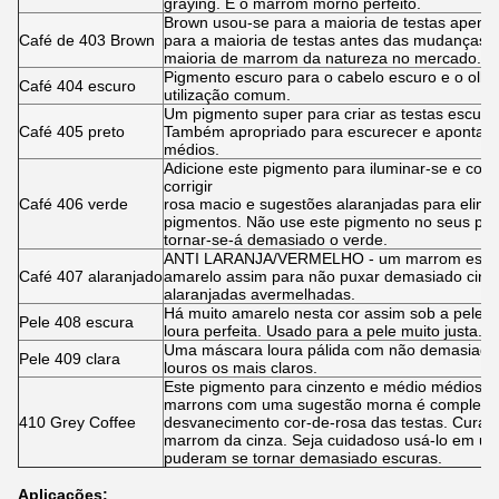
graying. É o marrom morno perfeito.
Brown usou-se para a maioria de testas apen
Café de 403 Brown
para a maioria de testas antes das mudanças d
maioria de marrom da natureza no mercado.
Pigmento escuro para o cabelo escuro e o olha
Café 404 escuro
utilização comum.
Um pigmento super para criar as testas escuras
Café 405 preto
Também apropriado para escurecer e apontar o
médios.
Adicione este pigmento para iluminar-se e cor
corrigir
Café 406 verde
rosa macio e sugestões alaranjadas para elim
pigmentos. Não use este pigmento no seus pró
tornar-se-á demasiado o verde.
ANTI LARANJA/VERMELHO - um marrom esverde
Café 407 alaranjado
amarelo assim para não puxar demasiado cinzen
alaranjadas avermelhadas.
Há muito amarelo nesta cor assim sob a pele 
Pele 408 escura
loura perfeita. Usado para a pele muito justa.
Uma máscara loura pálida com não demasiado 
Pele 409 clara
louros os mais claros.
Este pigmento para cinzento e médio médios par
marrons com uma sugestão morna é completam
410 Grey Coffee
desvanecimento cor-de-rosa das testas. Cura a
marrom da cinza. Seja cuidadoso usá-lo em uma
puderam se tornar demasiado escuras.
Aplicações: