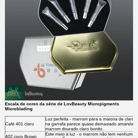
Escala de cores da série de LovBeauty Micropigments
Microblading
Luz perfeita - marrom para a maioria de claro -
Café 401 claro
na garrafa parece quase demasiado amarela, m
marrom dourado claro bonito.
Este meio à luz - o marrom não tem nenhuma b
402 coco Brown